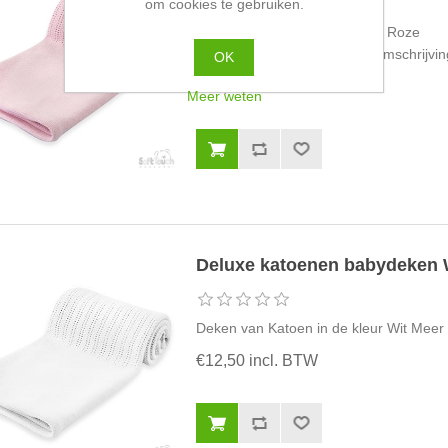
om cookies te gebruiken.
Deken van Katoen in de kleur Roze
Meer info zie bij uitgebreide omschrijvin
OK
€12,50 incl. BTW
Meer weten
Deluxe katoenen babydeken 
Deken van Katoen in de kleur Wit Meer 
€12,50 incl. BTW