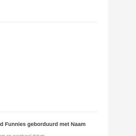
id Funnies geborduurd met Naam
am en eventueel datum