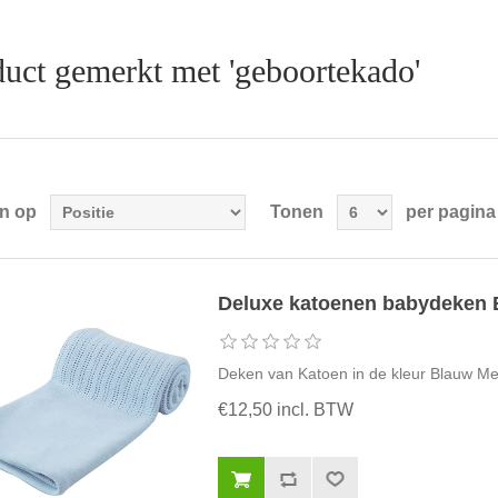
uct gemerkt met 'geboortekado'
en op
Tonen
per pagina
Deluxe katoenen babydeken 
Deken van Katoen in de kleur Blauw Mee
€12,50 incl. BTW