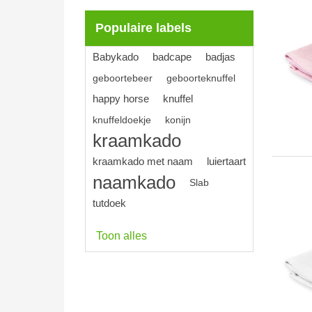
Populaire labels
Babykado
badcape
badjas
geboortebeer
geboorteknuffel
happy horse
knuffel
knuffeldoekje
konijn
kraamkado
kraamkado met naam
luiertaart
naamkado
Slab
tutdoek
Toon alles