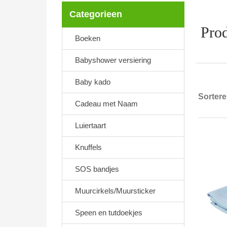
Categorieen
Prod
Boeken
Babyshower versiering
Baby kado
Sorter
Cadeau met Naam
Luiertaart
Knuffels
SOS bandjes
Muurcirkels/Muursticker
Speen en tutdoekjes