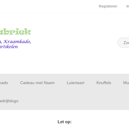
Registreren
I
kado
Cadeau met Naam
Luiertaart
Knuffels
Muu
drijfslogo
Let op: