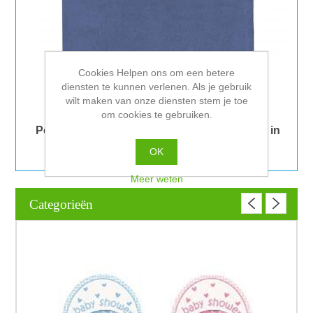
Cookies Helpen ons om een betere
diensten te kunnen verlenen. Als je gebruik
wilt maken van onze diensten stem je toe
om cookies te gebruiken.
Poncho geborduurd met naam, verkrijgbaar in
diversen kleuren
OK
Meer weten
Categorieën