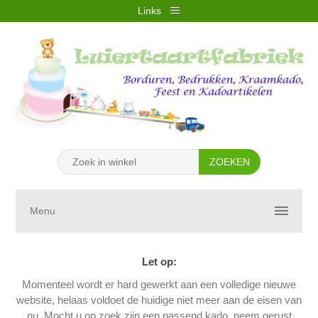
Links
REGISTREREN
INLOGGEN
VERLANGLIJST
(0)
WINKELWAGEN
(0)
Menu
Let op:
Momenteel wordt er hard gewerkt aan een volledige nieuwe
website, helaas voldoet de huidige niet meer aan de eisen van
nu. Mocht u op zoek zijn een passend kado, neem gerust