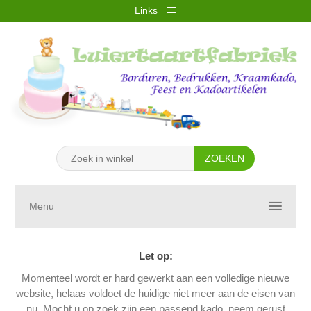
Links
REGISTREREN
INLOGGEN
VERLANGLIJST
(0)
WINKELWAGEN
(0)
Menu
Let op:
Momenteel wordt er hard gewerkt aan een volledige nieuwe
website, helaas voldoet de huidige niet meer aan de eisen van
nu. Mocht u op zoek zijn een passend kado, neem gerust