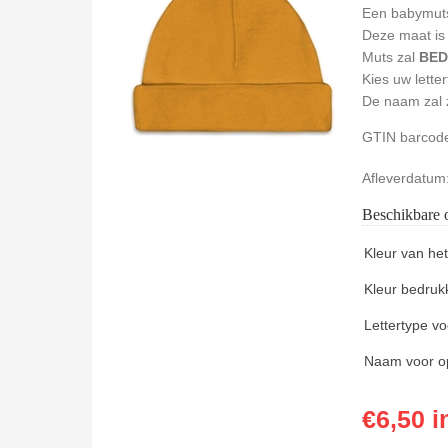
Een babymuts
Deze maat is 
Muts zal
BE
Kies uw letter
De naam zal 
GTIN barcod
Afleverdatum
Beschikbare o
Kleur van he
Kleur bedruk
Lettertype v
Naam voor op
€6,50 i