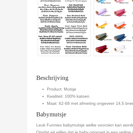
Beschrijving
Product: Mutsje
Kwaliteit: 100% katoen.
Maat: 62-68 met afmeting ongeveer 14,5 bre
Babymutsje
Leuk Funnies babymutsje welke voorzien kan worden
Omdat wij willen dat je baby opgroeit in een veilige