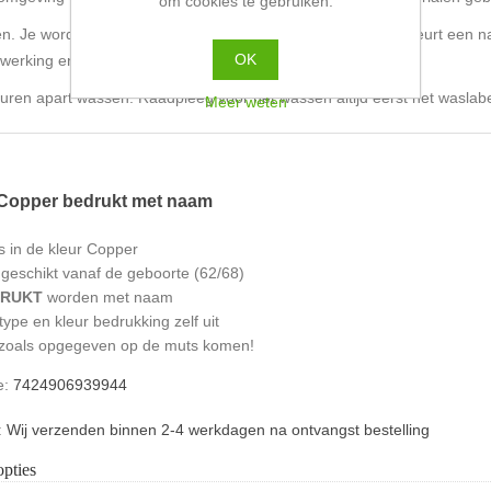
om cookies te gebruiken.
n. Je wordt geadviseerd de babytextiel voor de eerste wasbeurt een na
OK
 werking en zal de kleurvastheid nog verder vergroten.
euren apart wassen. Raadpleeg voor het wassen altijd eerst het waslabe
Meer weten
Copper bedrukt met naam
 in de kleur Copper
geschikt vanaf de geboorte (62/68)
DRUKT
worden met naam
type en kleur bedrukking zelf uit
zoals opgegeven op de muts komen!
e:
7424906939944
:
Wij verzenden binnen 2-4 werkdagen na ontvangst bestelling
pties