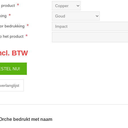
*
t product
*
king
*
oor bedrukking
*
 het product
ncl. BTW
Orche bedrukt met naam