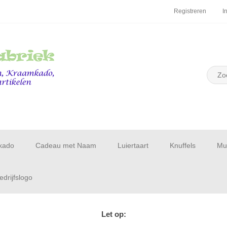
Registreren
I
kado
Cadeau met Naam
Luiertaart
Knuffels
Muu
drijfslogo
Let op: