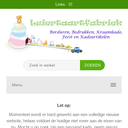
Links
REGISTREREN
INLOGGEN
VERLANGLIJST
(0)
WINKELWAGEN
(0)
Menu
Let op:
Momenteel wordt er hard gewerkt aan een volledige nieuwe
website, helaas voldoet de huidige niet meer aan de eisen van
nu. Mocht u op zoek zijn een passend kado, neem gerust