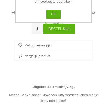
om cookies te gebruiken.
GTIN barcode:
8717472225023
Afleverdatum:
Wij verzenden binnen 2-4 werkdagen na
OK
ontvangst bestelling
Meer weten
Uitgebreide omschrijving:
Met de Baby Shower Glove van Nifty wordt douchen met je
baby nóg leuker!