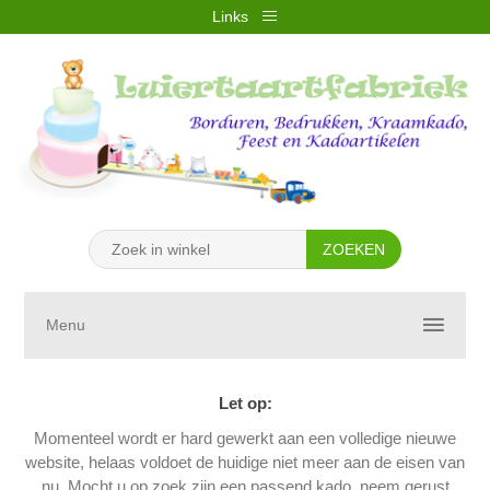
Links
REGISTREREN
INLOGGEN
VERLANGLIJST
(0)
WINKELWAGEN
(0)
Menu
Let op:
Momenteel wordt er hard gewerkt aan een volledige nieuwe
website, helaas voldoet de huidige niet meer aan de eisen van
nu. Mocht u op zoek zijn een passend kado, neem gerust