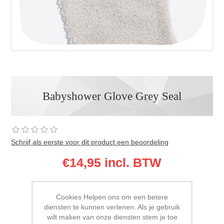
Babyshower Glove Grey Seal
Schrijf als eerste voor dit product een beoordeling
€14,95 incl. BTW
Babyshower Glove Grey Seal
Meer info zie bij uitgebreide omschrijving.
Cookies Helpen ons om een betere
diensten te kunnen verlenen. Als je gebruik
Fabrikant:
Invented 4 kids
wilt maken van onze diensten stem je toe