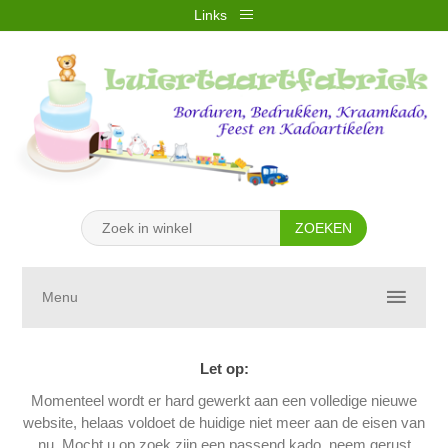
Links
REGISTREREN
INLOGGEN
VERLANGLIJST
(0)
WINKELWAGEN
(0)
Menu
Let op:
Momenteel wordt er hard gewerkt aan een volledige nieuwe
website, helaas voldoet de huidige niet meer aan de eisen van
nu. Mocht u op zoek zijn een passend kado, neem gerust