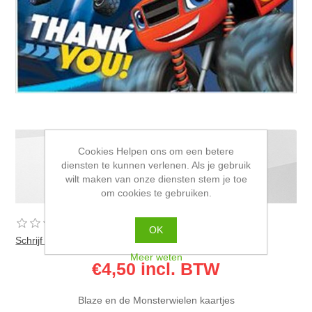
Cookies Helpen ons om een betere
Blaze en de Monsterwielen
diensten te kunnen verlenen. Als je gebruik
bedankkaartjes
wilt maken van onze diensten stem je toe
om cookies te gebruiken.
OK
Schrijf als eerste voor dit product een beoordeling
Meer weten
€4,50 incl. BTW
Blaze en de Monsterwielen kaartjes