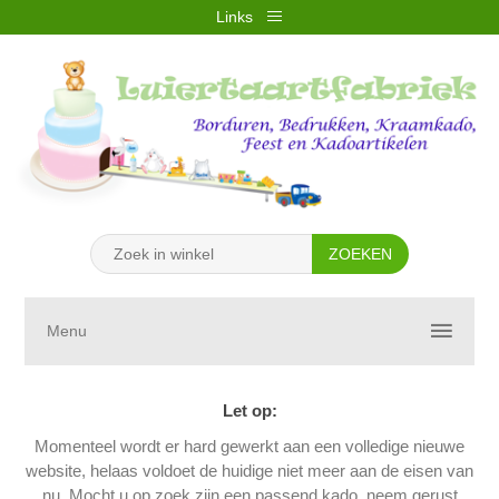
Links
REGISTREREN
INLOGGEN
VERLANGLIJST
(0)
WINKELWAGEN
(0)
Menu
Let op:
Momenteel wordt er hard gewerkt aan een volledige nieuwe
website, helaas voldoet de huidige niet meer aan de eisen van
nu. Mocht u op zoek zijn een passend kado, neem gerust