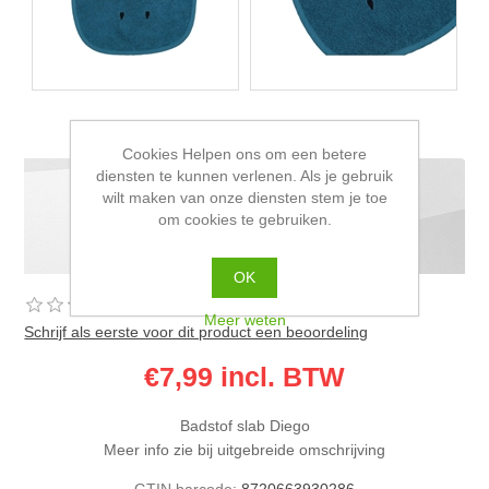
Cookies Helpen ons om een betere
diensten te kunnen verlenen. Als je gebruik
BLUSH & BLOSSOM - TERRY
wilt maken van onze diensten stem je toe
om cookies te gebruiken.
CLOTH BIB - DRAGON DIEGO
OK
Meer weten
Schrijf als eerste voor dit product een beoordeling
€7,99 incl. BTW
Badstof slab Diego
Meer info zie bij uitgebreide omschrijving
GTIN barcode:
8720663930286