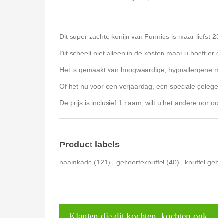
Dit super zachte konijn van Funnies is maar liefst
Dit scheelt niet alleen in de kosten maar u hoeft er o
Het is gemaakt van hoogwaardige, hypoallergene mat
Of het nu voor een verjaardag, een speciale gelege
De prijs is inclusief 1 naam, wilt u het andere oor
Product labels
naamkado
(121)
,
geboorteknuffel
(40)
,
knuffel ge
Klanten die dit kochten, kochten ook..