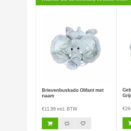
Geb
Brievenbuskado Olifant met
Gri
naam
€26
€11,99 incl. BTW