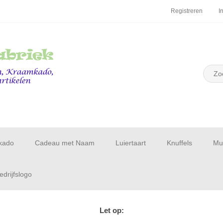
Registreren
I
kado
Cadeau met Naam
Luiertaart
Knuffels
Muu
drijfslogo
Let op: