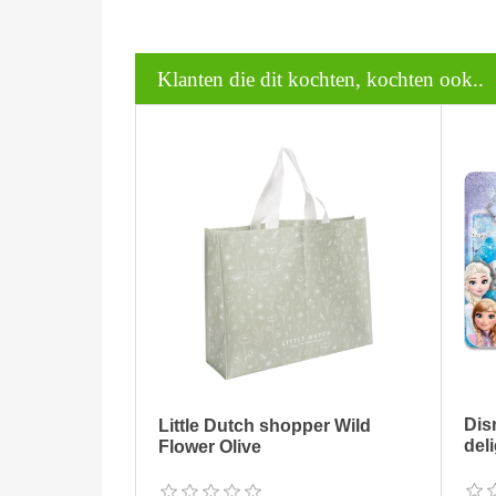
Klanten die dit kochten, kochten ook..
Dis
Little Dutch shopper Wild
del
Flower Olive