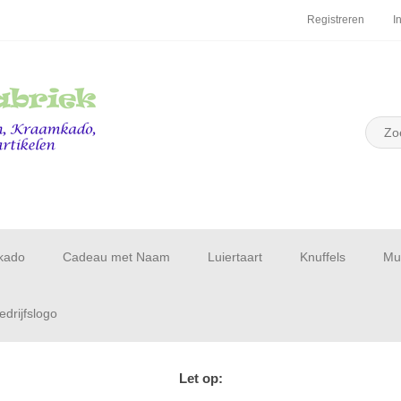
Registreren
I
kado
Cadeau met Naam
Luiertaart
Knuffels
Muu
drijfslogo
Let op: