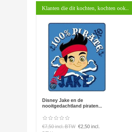
Klanten die dit kochten, kochten ook..
Disney Jake en de
nooitgedachtland piraten...
€7,50 incl. BTW
€2,50 incl.