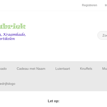
Registreren
I
kado
Cadeau met Naam
Luiertaart
Knuffels
Muu
drijfslogo
Let op: