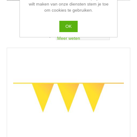
wilt maken van onze diensten stem je toe
om cookies te gebruiken.
Feestversiering in effen kleuren
OK
Sorteren op
Meer weten