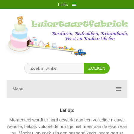
Links
REGISTREREN
INLOGGEN
VERLANGLIJST
(0)
WINKELWAGEN
(0)
Menu
Let op:
Momenteel wordt er hard gewerkt aan een volledige nieuwe
website, helaas voldoet de huidige niet meer aan de eisen van
nu. Mocht u op zoek zijn een passend kado, neem gerust