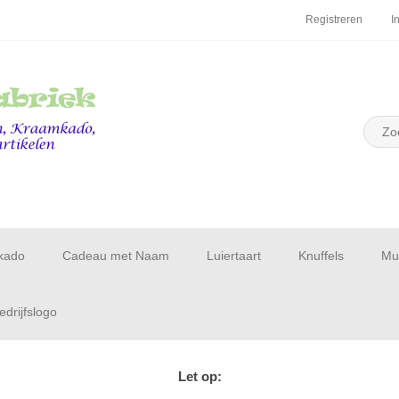
Registreren
I
kado
Cadeau met Naam
Luiertaart
Knuffels
Muu
drijfslogo
Let op: