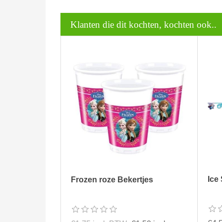
Klanten die dit kochten, kochten ook..
Ice 
Frozen roze Bekertjes