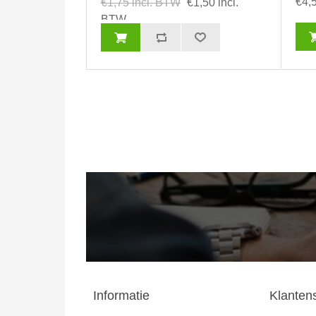
€4,
€1,75 incl. BTW
€1,50 incl.
BTW
Informatie
Klanten