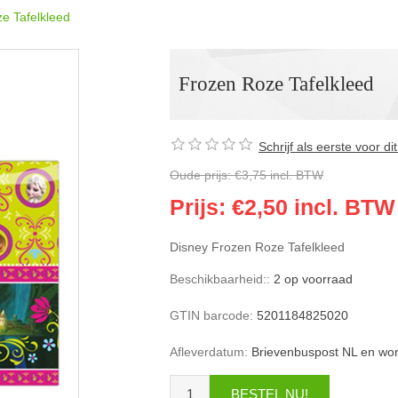
e Tafelkleed
Frozen Roze Tafelkleed
Schrijf als eerste voor d
Oude prijs:
€3,75 incl. BTW
Prijs:
€2,50 incl. BTW
Disney Frozen Roze Tafelkleed
Beschikbaarheid::
2 op voorraad
GTIN barcode:
5201184825020
Afleverdatum:
Brievenbuspost NL en wo