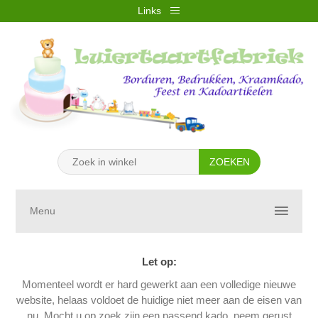
Links
REGISTREREN
INLOGGEN
VERLANGLIJST
(0)
WINKELWAGEN
(0)
Menu
Let op:
Momenteel wordt er hard gewerkt aan een volledige nieuwe
website, helaas voldoet de huidige niet meer aan de eisen van
nu. Mocht u op zoek zijn een passend kado, neem gerust