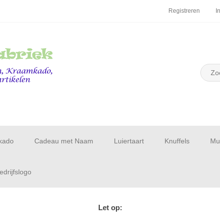
Registreren
I
kado
Cadeau met Naam
Luiertaart
Knuffels
Muu
drijfslogo
Let op: