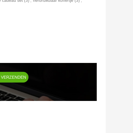
 cadeau set
(3)
,
herbruikbaar koffertje
(3)
,