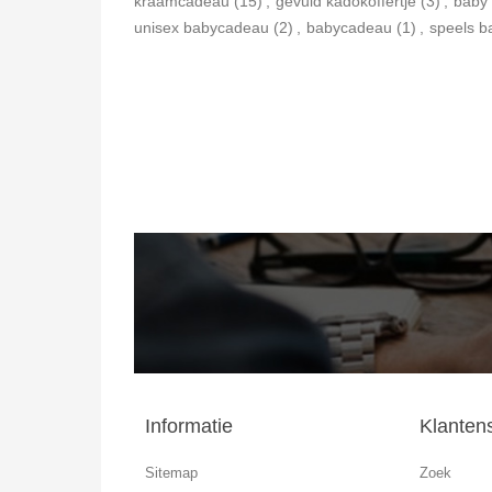
kraamcadeau
(15)
,
gevuld kadokoffertje
(3)
,
baby 
unisex babycadeau
(2)
,
babycadeau
(1)
,
speels 
Informatie
Klanten
Sitemap
Zoek