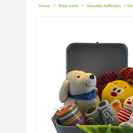
Home
/
Baby kado
/
Gevulde koffertjes
/
Ge