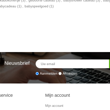
kadokoffertje
(3)
,
geboorte cadeau
(3)
,
babyshower cadeau
(3)
,
baby
babycadeau
(1)
,
babyspeelgoed
(1)
Nieuwsbrief
Aanmelden
Afmelden
service
Mijn account
Mijn account