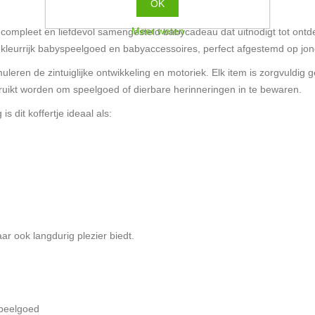
OK
Meer weten
 compleet en liefdevol samengesteld babycadeau dat uitnodigt tot ontd
s, kleurrijk babyspeelgoed en babyaccessoires, perfect afgestemd op jo
uleren de zintuiglijke ontwikkeling en motoriek. Elk item is zorgvuldig
ebruikt worden om speelgoed of dierbare herinneringen in te bewaren.
s dit koffertje ideaal als:
r ook langdurig plezier biedt.
speelgoed