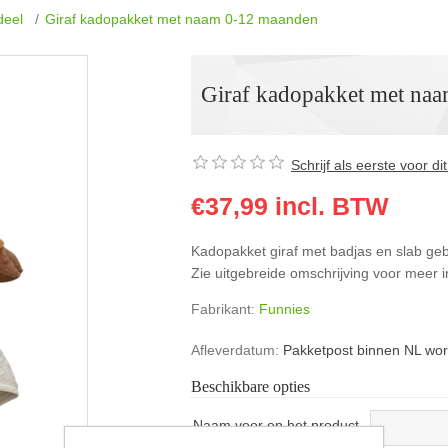
deel
/
Giraf kadopakket met naam 0-12 maanden
Giraf kadopakket met na
Schrijf als eerste voor d
€37,99 incl. BTW
Kadopakket giraf met badjas en slab g
Zie uitgebreide omschrijving voor meer i
Fabrikant:
Funnies
Afleverdatum:
Pakketpost binnen NL wor
Beschikbare opties
Naam voor op het product