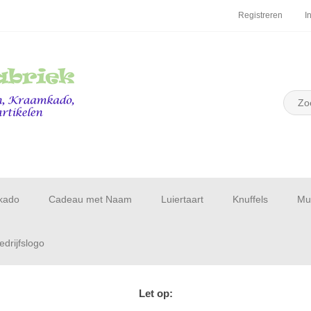
Registreren
I
kado
Cadeau met Naam
Luiertaart
Knuffels
Muu
drijfslogo
Let op: