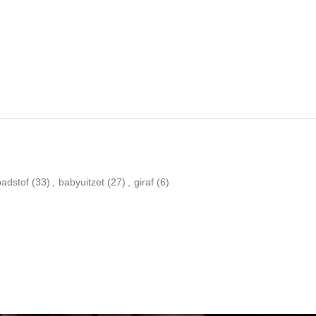
badstof
(33)
,
babyuitzet
(27)
,
giraf
(6)