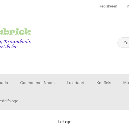
Registreren
I
kado
Cadeau met Naam
Luiertaart
Knuffels
Muu
drijfslogo
Let op: