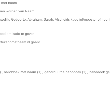
d met naam.
zien worden van Naam.
uwelijk, Geboorte, Abraham, Sarah, Afscheids kado juf/meester of heer
ereed om kado te geven!
rtekadometnaam.nl gaan!
)
,
handdoek met naam
(1)
,
geborduurde handdoek
(1)
,
handdoek ge