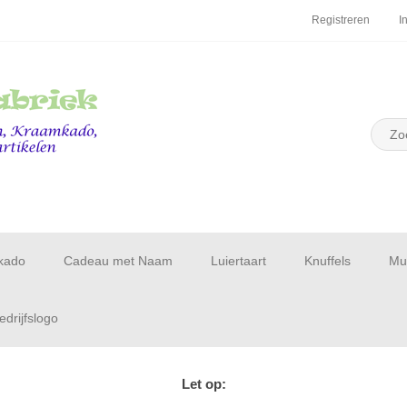
Registreren
I
kado
Cadeau met Naam
Luiertaart
Knuffels
Muu
drijfslogo
Let op: