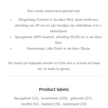
Een ronde rietenmand gevuld met:
Slingerlaap Funnies in de kleur Mint, deze heeft een
afmeting van 45 cm en zijn handjes zijn afsluitbaar d.m.v.
klittenband
Spuugdoek 100% badstof, afmeting 30x30 cm in de kleur
Mint
Rammelaar Little Dutch in de kleur Blauw
De mand zal ingepakt worden in Folie dus is al kant en klaar
om zo kado te geven.
Product labels
Spuugdoek
(13)
,
kraamkado
(132)
,
geboorte
(27)
,
knuffel
(52)
,
badstof
(33)
,
kadomand
(19)