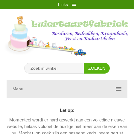
Links
REGISTREREN
INLOGGEN
VERLANGLIJST
(0)
WINKELWAGEN
(0)
Menu
Let op:
Momenteel wordt er hard gewerkt aan een volledige nieuwe
website, helaas voldoet de huidige niet meer aan de eisen van
nu. Mocht u op zoek zijn een passend kado, neem gerust