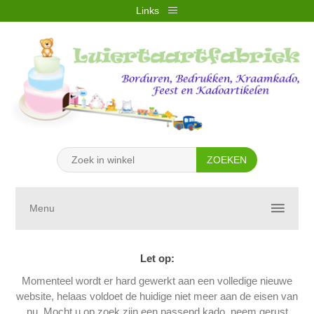
Links
REGISTREREN
INLOGGEN
VERLANGLIJST
(0)
WINKELWAGEN
(0)
Menu
Let op:
Momenteel wordt er hard gewerkt aan een volledige nieuwe
website, helaas voldoet de huidige niet meer aan de eisen van
nu. Mocht u op zoek zijn een passend kado, neem gerust