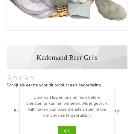
Kadomand Beer Grijs
Schrijf als eerste voor dit product een beoordeling
€52,95 incl. BTW
Cookies Helpen ons om een betere
diensten te kunnen verlenen. Als je gebruik
wilt maken van onze diensten stem je toe
Een mand gevuld met 7 artikelen in de kleurstelling Grijs
om cookies te gebruiken.
Meer info zie bij uitgebreide omschrijving.
Fabrikant:
Funnies
OK