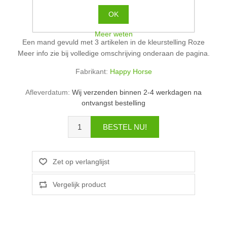
Oude prijs:
€34,95 incl. BTW
OK
Prijs:
€29,99 incl. BTW
Meer weten
Een mand gevuld met 3 artikelen in de kleurstelling Roze
Meer info zie bij volledige omschrijving onderaan de pagina.
Fabrikant:
Happy Horse
Afleverdatum:
Wij verzenden binnen 2-4 werkdagen na
ontvangst bestelling