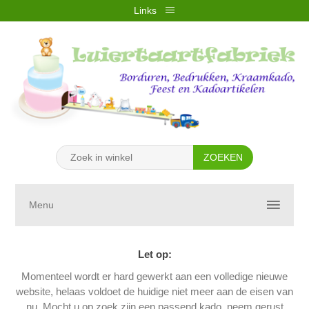
Links
REGISTREREN
INLOGGEN
VERLANGLIJST
(0)
WINKELWAGEN
(0)
Menu
Let op:
Momenteel wordt er hard gewerkt aan een volledige nieuwe
website, helaas voldoet de huidige niet meer aan de eisen van
nu. Mocht u op zoek zijn een passend kado, neem gerust