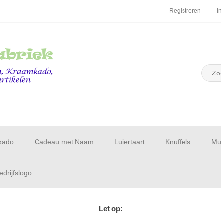
Registreren
I
kado
Cadeau met Naam
Luiertaart
Knuffels
Muu
drijfslogo
Let op: