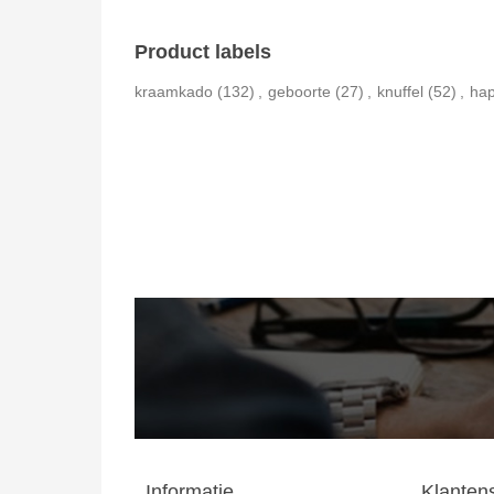
Product labels
kraamkado
(132)
,
geboorte
(27)
,
knuffel
(52)
,
hap
Informatie
Klanten