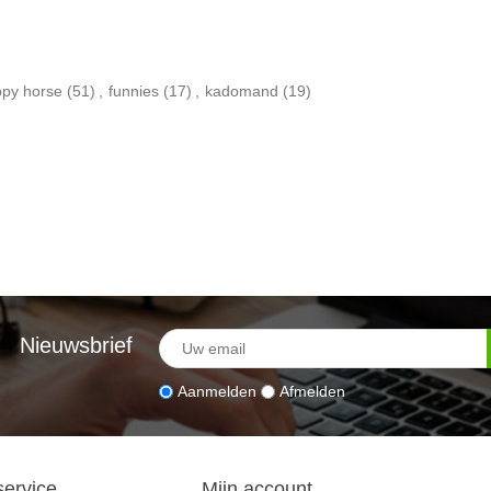
py horse
(51)
,
funnies
(17)
,
kadomand
(19)
Nieuwsbrief
Aanmelden
Afmelden
service
Mijn account