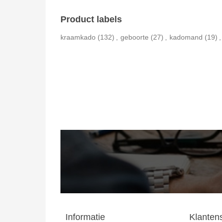
Product labels
kraamkado
(132)
,
geboorte
(27)
,
kadomand
(19)
,
Informatie
Klanten