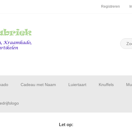
Registreren
I
kado
Cadeau met Naam
Luiertaart
Knuffels
Muu
drijfslogo
Let op: