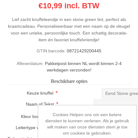
€10,99 incl. BTW
Lief zacht knuffeleendje in een stone green tint, perfect als
kraamcadeau. Personaliseerbaar met een naam op de vleugel
voor een unieke, persoonlijke touch. Een schattig decoratie-
item én favoriet knuffelvriendje!
GTIN barcode:
08721429200445
Afleverdatum:
Pakketpost binnen NL wordt binnen 2-4
werkdagen verzonden!
Beschikbare opties
*
Keuze knuffel
*
Naam of Tekst
Cookies Helpen ons om een betere
*
Kleur borduurgaren
diensten te kunnen verlenen. Als je gebruik
*
wilt maken van onze diensten stem je toe
Lettertype voor borduren
om cookies te gebruiken.