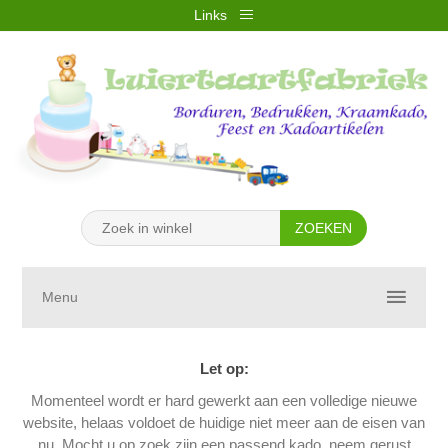
Links
REGISTREREN
INLOGGEN
VERLANGLIJST
(0)
WINKELWAGEN
(0)
Menu
Let op:
Momenteel wordt er hard gewerkt aan een volledige nieuwe
website, helaas voldoet de huidige niet meer aan de eisen van
nu. Mocht u op zoek zijn een passend kado, neem gerust