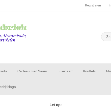
Registreren
I
kado
Cadeau met Naam
Luiertaart
Knuffels
Muu
drijfslogo
Let op: