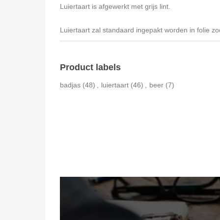
Luiertaart is afgewerkt met grijs lint.
Luiertaart zal standaard ingepakt worden in folie z
Product labels
badjas
(48)
,
luiertaart
(46)
,
beer
(7)