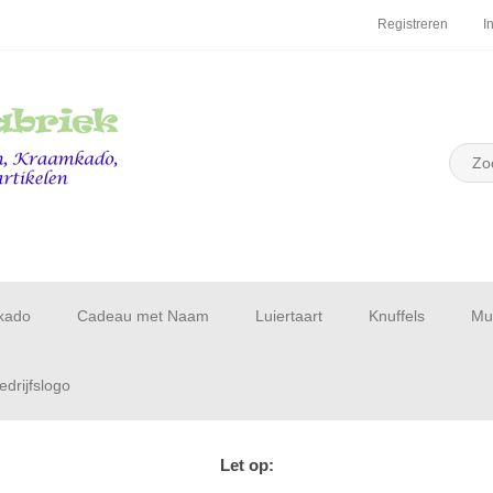
Registreren
I
kado
Cadeau met Naam
Luiertaart
Knuffels
Muu
drijfslogo
Let op: