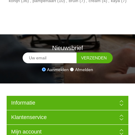
konijn
(36)
,
pampertaart
(10)
,
bruin
(7)
,
cream
(4)
,
kaya
(7)
Nieuwsbrief
Aanmelden
Afmelden
Informatie
Klantenservice
Mijn account