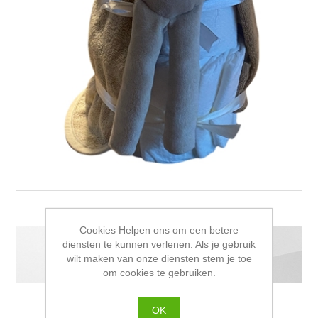
Cookies Helpen ons om een betere
diensten te kunnen verlenen. Als je gebruik
Luiertaart Konijn Kaya Cream
wilt maken van onze diensten stem je toe
om cookies te gebruiken.
€19,99 incl. BTW
OK