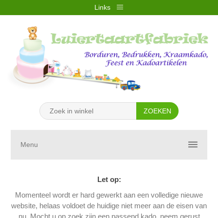
Links
REGISTREREN
INLOGGEN
VERLANGLIJST
(0)
WINKELWAGEN
(0)
Menu
Let op:
Momenteel wordt er hard gewerkt aan een volledige nieuwe
website, helaas voldoet de huidige niet meer aan de eisen van
nu. Mocht u op zoek zijn een passend kado, neem gerust