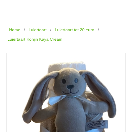
Home
/
Luiertaart
/
Luiertaart tot 20 euro
/
Luiertaart Konijn Kaya Cream