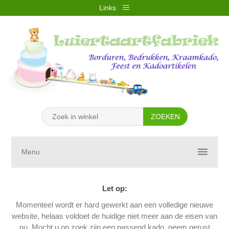
Links
REGISTREREN
INLOGGEN
VERLANGLIJST
(0)
WINKELWAGEN
(0)
Menu
Let op:
Momenteel wordt er hard gewerkt aan een volledige nieuwe
website, helaas voldoet de huidige niet meer aan de eisen van
nu. Mocht u op zoek zijn een passend kado, neem gerust