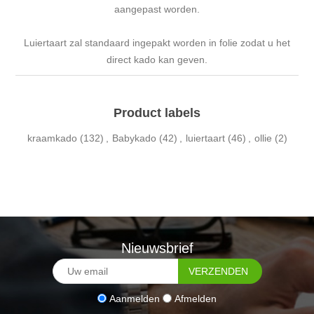
aangepast worden.
Luiertaart zal standaard ingepakt worden in folie zodat u het
direct kado kan geven.
Product labels
kraamkado
(132)
,
Babykado
(42)
,
luiertaart
(46)
,
ollie
(2)
Nieuwsbrief
Aanmelden
Afmelden