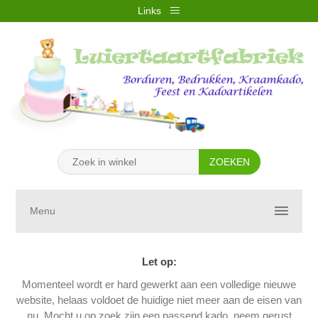
Links
REGISTREREN
INLOGGEN
VERLANGLIJST
(0)
WINKELWAGEN
(0)
Menu
Let op:
Momenteel wordt er hard gewerkt aan een volledige nieuwe
website, helaas voldoet de huidige niet meer aan de eisen van
nu. Mocht u op zoek zijn een passend kado, neem gerust