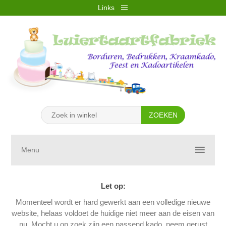
Links
REGISTREREN
INLOGGEN
VERLANGLIJST
(0)
WINKELWAGEN
(0)
Menu
Let op:
Momenteel wordt er hard gewerkt aan een volledige nieuwe
website, helaas voldoet de huidige niet meer aan de eisen van
nu. Mocht u op zoek zijn een passend kado, neem gerust