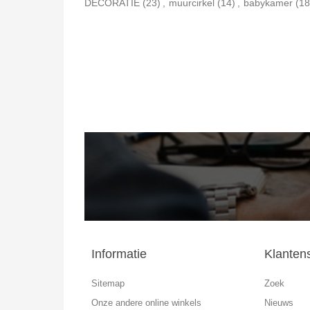
DECORATIE
(23)
,
muurcirkel
(14)
,
babykamer
(18
Informatie
Klanten
Sitemap
Zoek
Onze andere online winkels
Nieuws