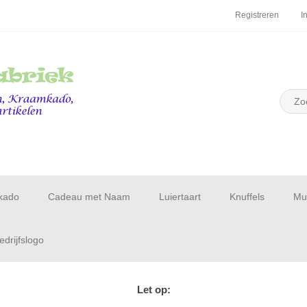
Registreren
I
kado
Cadeau met Naam
Luiertaart
Knuffels
Muu
drijfslogo
Let op: