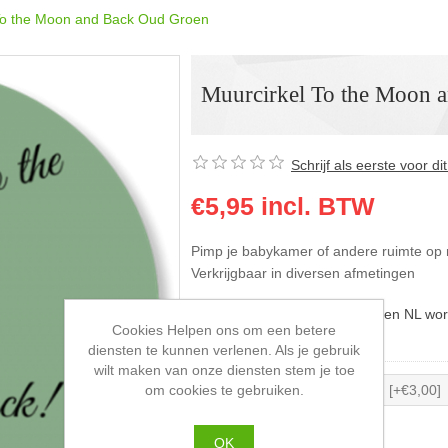
To the Moon and Back Oud Groen
Muurcirkel To the Moon 
Schrijf als eerste voor d
€5,95 incl. BTW
Pimp je babykamer of andere ruimte op 
Verkrijgbaar in diversen afmetingen
Afleverdatum:
Pakketpost binnen NL wor
Cookies Helpen ons om een betere
Beschikbare opties
diensten te kunnen verlenen. Als je gebruik
wilt maken van onze diensten stem je toe
*
Maat
om cookies te gebruiken.
OK