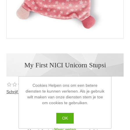
My First NICI Unicorn Stupsi
Cookies Helpen ons om een betere
diensten te kunnen verlenen. Als je gebruik
Schrijf als eerste voor dit product een beoordeling
wilt maken van onze diensten stem je toe
Oude prijs:
€13,99 incl. BTW
om cookies te gebruiken.
Prijs:
€12,49 incl. BTW
OK
Tutdoek van My First Nici Unicorn
Meer weten