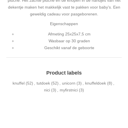
pluche. Het zachte pluche en de knopen in de handjes van het
dekentje maken het makkelijk vast te pakken voor baby's. Een
geweldig cadeau voor pasgeborenen.
Eigenschappen
Afmeting 25x25x7,5 cm
Wasbaar op 30 graden
Geschikt vanaf de geboorte
Product labels
knuffel
(52)
,
tutdoek
(52)
,
unicorn
(3)
,
knuffeldoek
(8)
,
nici
(3)
,
myfirstnici
(3)