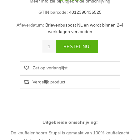
Meer info zie bij uitgebreide omschrijving
GTIN barcode:
4012390436525
Afleverdatum:
Brievenbuspost NL en wordt binnen 2-4
werkdagen verzonden
Uitgebreide omschrijving:
De knuffelenhoorn Stupsi is gemaakt van 100% knuffelzacht