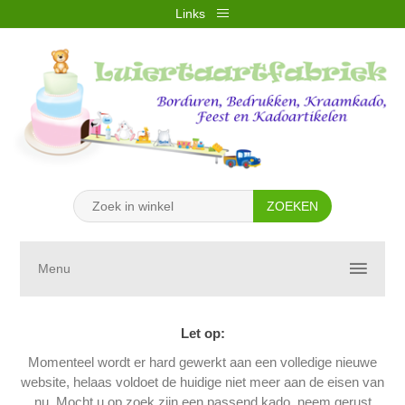
Links
REGISTREREN
INLOGGEN
VERLANGLIJST
(0)
WINKELWAGEN
(0)
Menu
Let op:
Momenteel wordt er hard gewerkt aan een volledige nieuwe
website, helaas voldoet de huidige niet meer aan de eisen van
nu. Mocht u op zoek zijn een passend kado, neem gerust