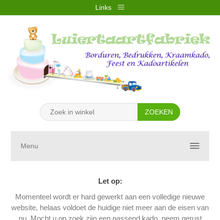
Links
REGISTREREN
INLOGGEN
VERLANGLIJST
(0)
WINKELWAGEN
(0)
Menu
Let op:
Momenteel wordt er hard gewerkt aan een volledige nieuwe
website, helaas voldoet de huidige niet meer aan de eisen van
nu. Mocht u op zoek zijn een passend kado, neem gerust