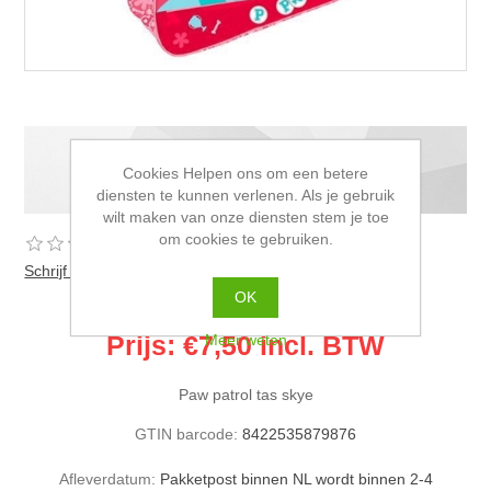
Paw Patrol tas Skye
Cookies Helpen ons om een betere
diensten te kunnen verlenen. Als je gebruik
wilt maken van onze diensten stem je toe
om cookies te gebruiken.
Schrijf als eerste voor dit product een beoordeling
OK
Oude prijs:
€13,50 incl. BTW
Prijs:
€7,50 incl. BTW
Meer weten
Paw patrol tas skye
GTIN barcode:
8422535879876
Afleverdatum:
Pakketpost binnen NL wordt binnen 2-4