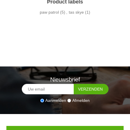
Product labels
paw patrol
(5)
,
tas skye
(1)
Nieuwsbrief
Aanmelden
Afmelden