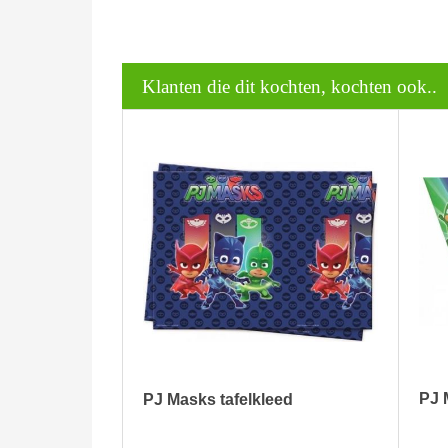
Klanten die dit kochten, kochten ook..
PJ 
PJ Masks tafelkleed