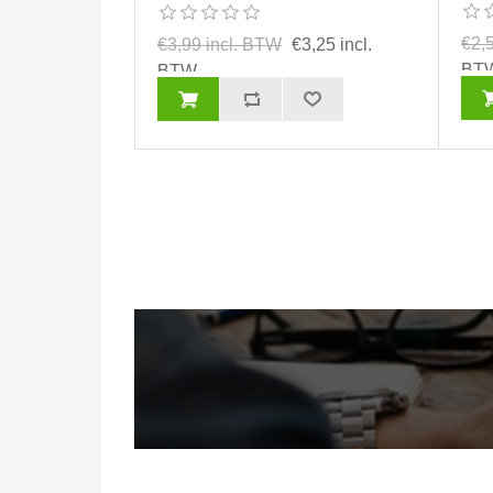
€2,
€3,99 incl. BTW
€3,25 incl.
BT
BTW