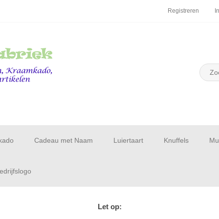
Registreren
I
kado
Cadeau met Naam
Luiertaart
Knuffels
Muu
drijfslogo
Let op: