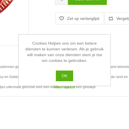
Cookies Helpen ons om een betere
diensten te kunnen verlenen. Als je gebruik
wilt maken van onze diensten stem je toe
om cookies te gebruiken.
rtonnen gebaksbordjes met jouw favoriete pyjamahelden uit de populaire televisi
OK
y en Gekko hebben een diameter van 18 centimeter, een licht opstaande rand en zi
Meer weten
djes uitermate geschikt voor een kleine hapjes of een gebakje.