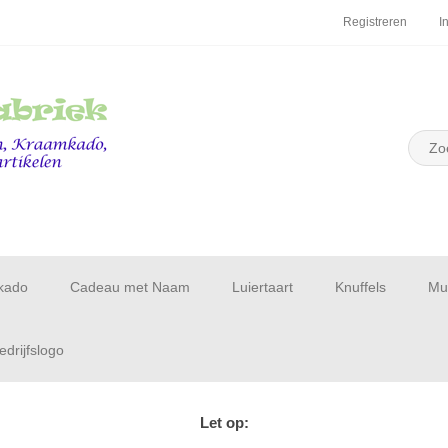
Registreren
I
kado
Cadeau met Naam
Luiertaart
Knuffels
Muu
drijfslogo
Let op: