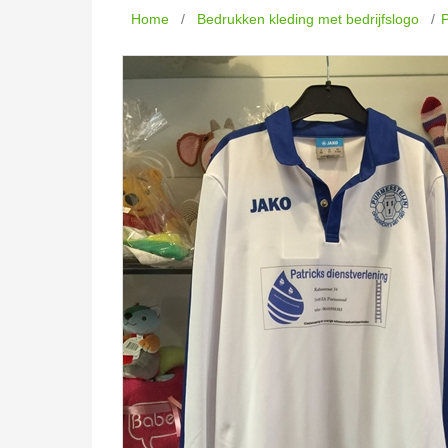
Home
/
Bedrukken kleding met bedrijfslogo
/
P