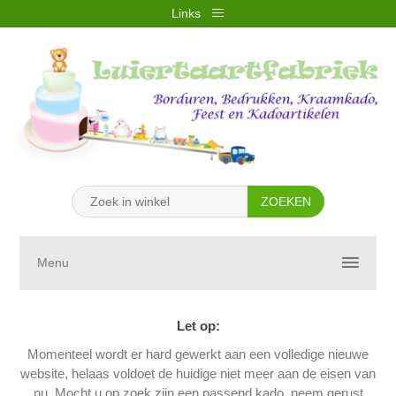
Links
REGISTREREN
INLOGGEN
VERLANGLIJST
(0)
WINKELWAGEN
(0)
Menu
Let op:
Momenteel wordt er hard gewerkt aan een volledige nieuwe
website, helaas voldoet de huidige niet meer aan de eisen van
nu. Mocht u op zoek zijn een passend kado, neem gerust