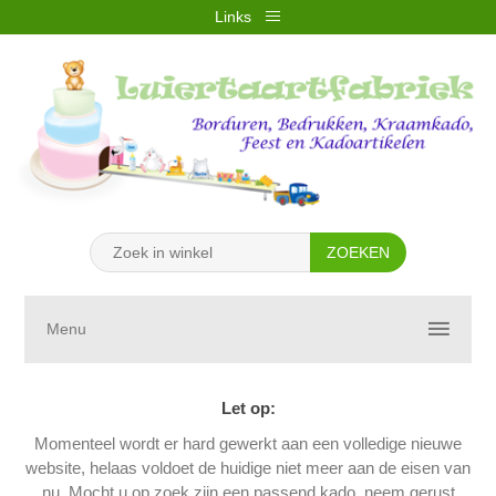
Links
REGISTREREN
INLOGGEN
VERLANGLIJST
(0)
WINKELWAGEN
(0)
Menu
Let op:
Momenteel wordt er hard gewerkt aan een volledige nieuwe
website, helaas voldoet de huidige niet meer aan de eisen van
nu. Mocht u op zoek zijn een passend kado, neem gerust