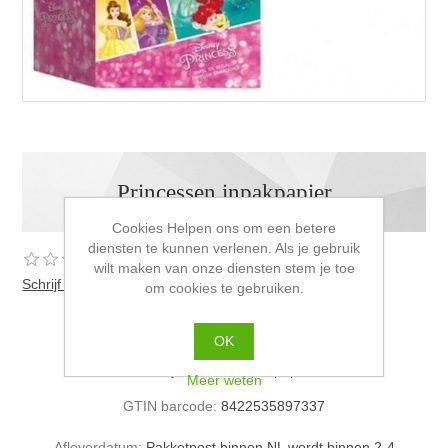
Princessen inpakpapier
Cookies Helpen ons om een betere
diensten te kunnen verlenen. Als je gebruik
wilt maken van onze diensten stem je toe
Schrijf als eerste voor dit product een beoordeling
om cookies te gebruiken.
€1,50 incl. BTW
OK
Disney Princess inpakpapier
Meer weten
GTIN barcode:
8422535897337
Afleverdatum:
Pakketpost binnen NL wordt binnen 2-4