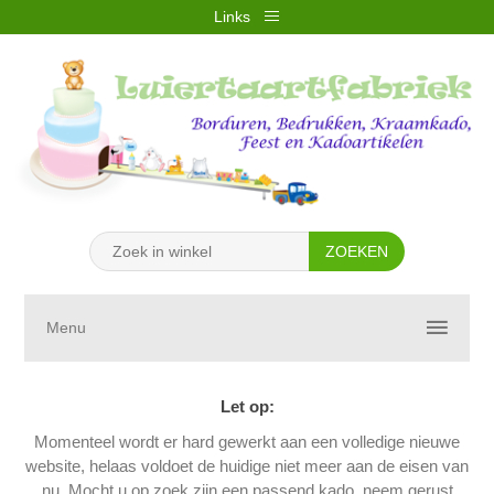
Links
REGISTREREN
INLOGGEN
VERLANGLIJST
(0)
WINKELWAGEN
(0)
Menu
Let op:
Momenteel wordt er hard gewerkt aan een volledige nieuwe
website, helaas voldoet de huidige niet meer aan de eisen van
nu. Mocht u op zoek zijn een passend kado, neem gerust