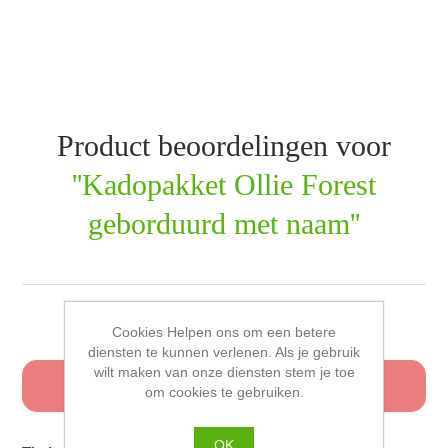
Product beoordelingen voor
Kadopakket Ollie Forest
geborduurd met naam
Schrijf uw eigen beoordeling
Cookies Helpen ons om een betere
diensten te kunnen verlenen. Als je gebruik
wilt maken van onze diensten stem je toe
Alleen geregistreerde gebruikers kunnen een
om cookies te gebruiken.
beoordeling schrijven
OK