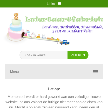
Links
REGISTREREN
INLOGGEN
VERLANGLIJST
(0)
WINKELWAGEN
(0)
Menu
Let op:
Momenteel wordt er hard gewerkt aan een volledige nieuwe
website, helaas voldoet de huidige niet meer aan de eisen van
nu. Mocht u op zoek zijn een passend kado, neem gerust