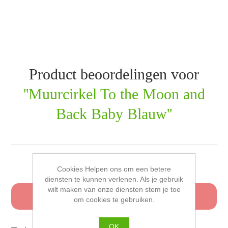
Product beoordelingen voor
Muurcirkel To the Moon and
Back Baby Blauw
Schrijf uw eigen beoordeling
Cookies Helpen ons om een betere
diensten te kunnen verlenen. Als je gebruik
wilt maken van onze diensten stem je toe
Alleen geregistreerde gebruikers kunnen een
om cookies te gebruiken.
beoordeling schrijven
OK