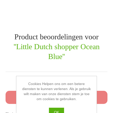
Product beoordelingen voor
Little Dutch shopper Ocean
Blue
Schrijf uw eigen beoordeling
Cookies Helpen ons om een betere
diensten te kunnen verlenen. Als je gebruik
wilt maken van onze diensten stem je toe
Alleen geregistreerde gebruikers kunnen een
om cookies te gebruiken.
beoordeling schrijven
OK