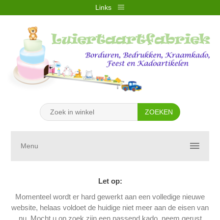
Links
REGISTREREN
INLOGGEN
VERLANGLIJST
(0)
WINKELWAGEN
(0)
Menu
Let op:
Momenteel wordt er hard gewerkt aan een volledige nieuwe
website, helaas voldoet de huidige niet meer aan de eisen van
nu. Mocht u op zoek zijn een passend kado, neem gerust