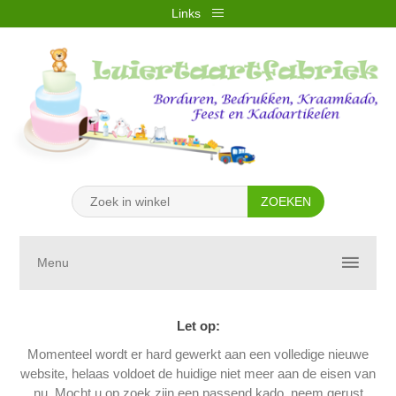
Links
REGISTREREN
INLOGGEN
VERLANGLIJST
(0)
WINKELWAGEN
(0)
Menu
Let op:
Momenteel wordt er hard gewerkt aan een volledige nieuwe
website, helaas voldoet de huidige niet meer aan de eisen van
nu. Mocht u op zoek zijn een passend kado, neem gerust