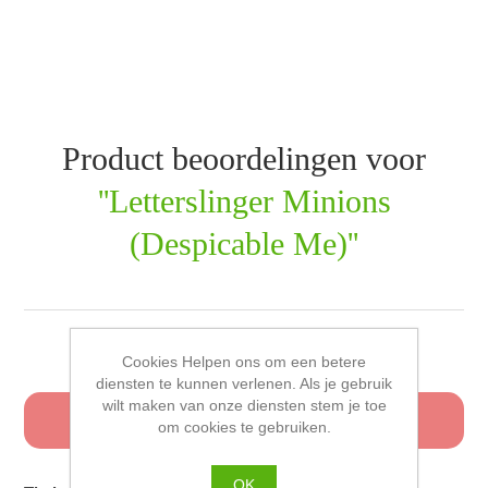
Product beoordelingen voor
Letterslinger Minions
(Despicable Me)
Schrijf uw eigen beoordeling
Cookies Helpen ons om een betere
diensten te kunnen verlenen. Als je gebruik
wilt maken van onze diensten stem je toe
Alleen geregistreerde gebruikers kunnen een
om cookies te gebruiken.
beoordeling schrijven
OK