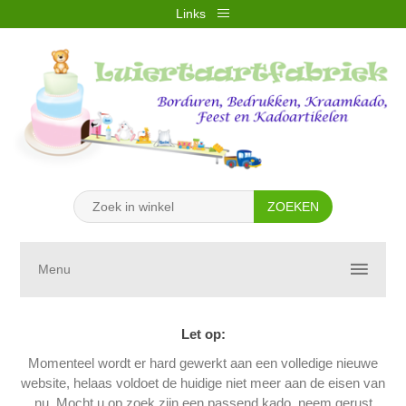
Links
REGISTREREN
INLOGGEN
VERLANGLIJST
(0)
WINKELWAGEN
(0)
Menu
Let op:
Momenteel wordt er hard gewerkt aan een volledige nieuwe
website, helaas voldoet de huidige niet meer aan de eisen van
nu. Mocht u op zoek zijn een passend kado, neem gerust