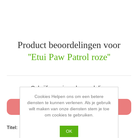
Product beoordelingen voor
Etui Paw Patrol roze
Schrijf uw eigen beoordeling
Cookies Helpen ons om een betere
diensten te kunnen verlenen. Als je gebruik
Alleen geregistreerde gebruikers kunnen een
wilt maken van onze diensten stem je toe
beoordeling schrijven
om cookies te gebruiken.
Titel:
OK