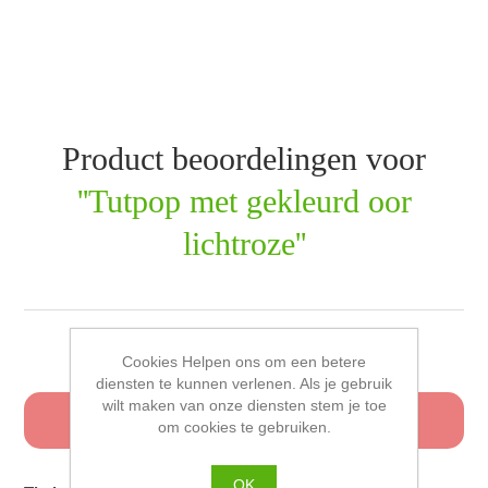
Product beoordelingen voor
Tutpop met gekleurd oor
lichtroze
Schrijf uw eigen beoordeling
Cookies Helpen ons om een betere
diensten te kunnen verlenen. Als je gebruik
wilt maken van onze diensten stem je toe
Alleen geregistreerde gebruikers kunnen een
om cookies te gebruiken.
beoordeling schrijven
OK