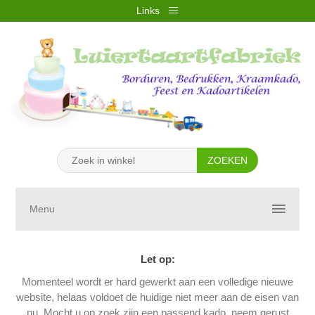
Links
REGISTREREN
INLOGGEN
VERLANGLIJST
(0)
WINKELWAGEN
(0)
Menu
Let op:
Momenteel wordt er hard gewerkt aan een volledige nieuwe
website, helaas voldoet de huidige niet meer aan de eisen van
nu. Mocht u op zoek zijn een passend kado, neem gerust