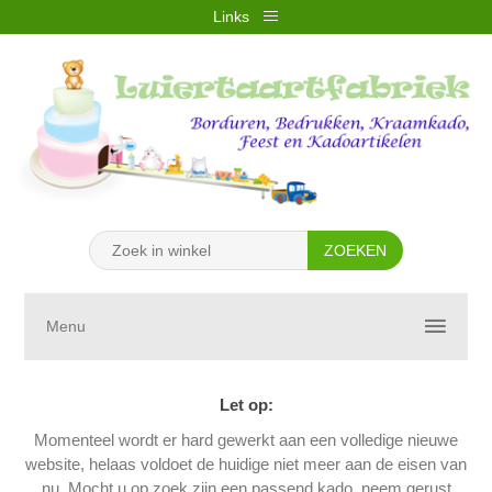
Links
REGISTREREN
INLOGGEN
VERLANGLIJST
(0)
WINKELWAGEN
(0)
Menu
Let op:
Momenteel wordt er hard gewerkt aan een volledige nieuwe
website, helaas voldoet de huidige niet meer aan de eisen van
nu. Mocht u op zoek zijn een passend kado, neem gerust