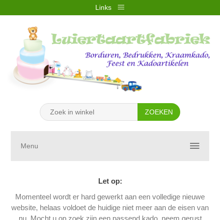
Links
REGISTREREN
INLOGGEN
VERLANGLIJST
(0)
WINKELWAGEN
(0)
Menu
Let op:
Momenteel wordt er hard gewerkt aan een volledige nieuwe
website, helaas voldoet de huidige niet meer aan de eisen van
nu. Mocht u op zoek zijn een passend kado, neem gerust