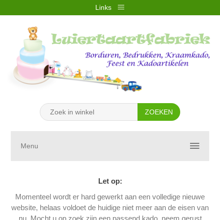
Links
REGISTREREN
INLOGGEN
VERLANGLIJST
(0)
WINKELWAGEN
(0)
Menu
Let op:
Momenteel wordt er hard gewerkt aan een volledige nieuwe
website, helaas voldoet de huidige niet meer aan de eisen van
nu. Mocht u op zoek zijn een passend kado, neem gerust