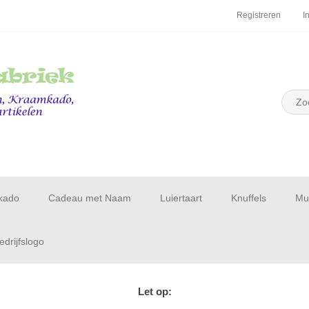
Registreren
I
kado
Cadeau met Naam
Luiertaart
Knuffels
Muu
drijfslogo
Let op: