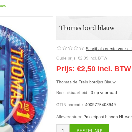
auw
Thomas bord blauw
Schrijf als eerste voor d
Oude prijs:
€2,99 incl. BTW
Prijs:
€2,50 incl. BTW
Thomas de Trein bordjes Blauw
Beschikbaarheid::
3 op voorraad
GTIN barcode:
4009775408949
Afleverdatum:
Pakketpost binnen NL wor