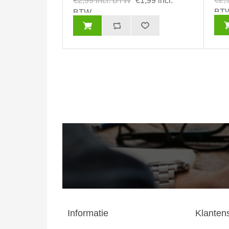
€2,99 incl. BTW
€1,99 incl.
BT
BTW
Informatie
Klanten