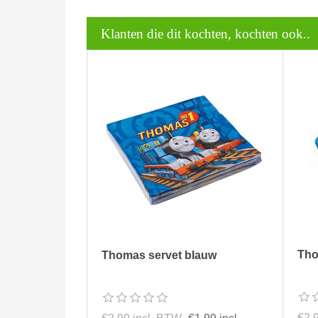
Klanten die dit kochten, kochten ook..
Tho
Thomas servet blauw
€2,