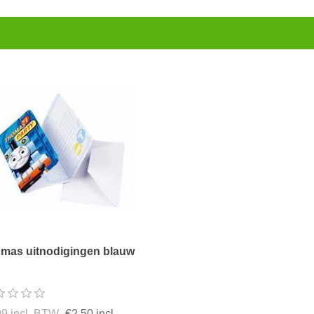
mas uitnodigingen blauw
99 incl. BTW
€2,50 incl.