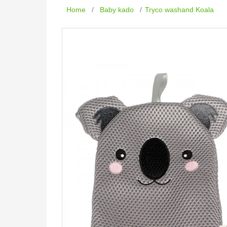
Home
/
Baby kado
/
Tryco washand Koala