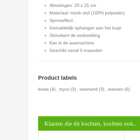
Afmetingen: 20 x 15 cm
Materiaal: mesh stof (100% polyester)
Sponseffect
Gemakkelijk ophangen aan het lusje
Stimuleert de verbeelding
Kan in de wasmachine
Geschikt vanaf 0 maanden
Product labels
koala
(4)
,
tryco
(3)
,
washand
(3)
,
wassen
(6)
Klanten die dit kochten, kochten ook..