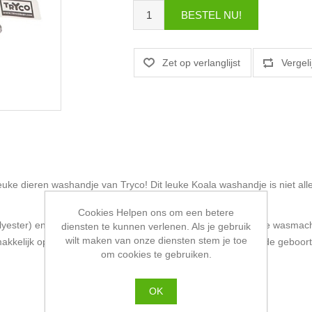
ke dieren washandje van Tryco! Dit leuke Koala washandje is niet alle
Cookies Helpen ons om een betere
yester) en droogt snel. Daarnaast kun je het washandje in de wasmac
diensten te kunnen verlenen. Als je gebruik
wilt maken van onze diensten stem je toe
kkelijk ophangen. Hij is geschikt voor baby's/kindjes vanaf de geboort
om cookies te gebruiken.
OK