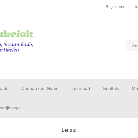
Registreren
I
kado
Cadeau met Naam
Luiertaart
Knuffels
Muu
drijfslogo
Let op: