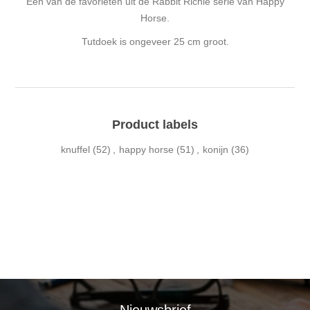
Een van de favorieten uit de Rabbit Richie serie van Happy
Horse.
Tutdoek is ongeveer 25 cm groot.
Product labels
knuffel
(52)
,
happy horse
(51)
,
konijn
(36)
Nieuwsbrief