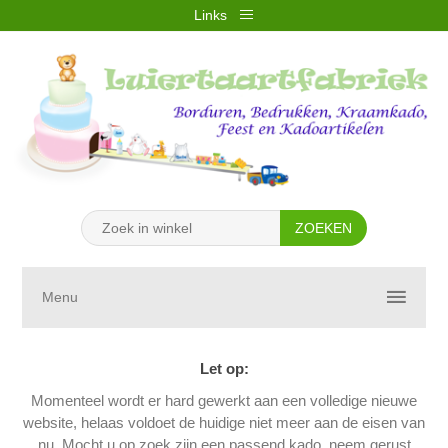
Links
REGISTREREN
INLOGGEN
VERLANGLIJST
(0)
WINKELWAGEN
(0)
Menu
Let op:
Momenteel wordt er hard gewerkt aan een volledige nieuwe
website, helaas voldoet de huidige niet meer aan de eisen van
nu. Mocht u op zoek zijn een passend kado, neem gerust