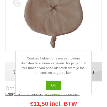
Cookies Helpen ons om een betere
diensten te kunnen verlenen. Als je gebruik
wilt maken van onze diensten stem je toe
Tut Happy Horse rabbit richie Bruin
om cookies te gebruiken.
OK
Schrijf als eerste voor dit product een beoordeling
Meer weten
€11,50 incl. BTW